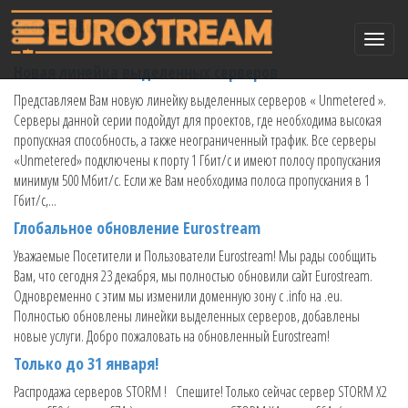
События Eurostream
Toggle
naviga
Новая линейка выделенных серверов
Представляем Вам новую линейку выделенных серверов « Unmetered ».
Серверы данной серии подойдут для проектов, где необходима высокая
пропускная способность, а также неограниченный трафик. Все серверы
«Unmetered» подключены к порту 1 Гбит/с и имеют полосу пропускания
минимум 500 Мбит/с. Если же Вам необходима полоса пропускания в 1
Гбит/с,...
Глобальное обновление Eurostream
Уважаемые Посетители и Пользователи Eurostream! Мы рады сообщить
Вам, что сегодня 23 декабря, мы полностью обновили сайт Eurostream.
Одновременно с этим мы изменили доменную зону с .info на .eu.
Полностью обновлены линейки выделенных серверов, добавлены
новые услуги. Добро пожаловать на обновленный Eurostream!
Только до 31 января!
Распродажа серверов STORM ! Спешите! Только сейчас сервер STORM X2