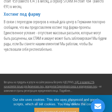
стоит €59 (вместо €74 ) в месяц, а сервер STORM X4 стоит €64 (вместо
€91) в месяц.
Хостинг под фарму
В связи с переездом серверов в новый дата центр в Германии повторно
сообщаем, что мы предоставляем хостинг под фарма-проекты.
Единственное условие - отсутствие массовых рассылок, которые могут
быть расценены, как СПАМ и аккаунт может быть заблокирован! Мы будем
рады, если Вы станете нашим клиентом! Мы работам, чтобы Вы
чувствовали себя респектабельно.
Все цены на продукты и услуги на сайте указаны без учета НДС(PVM).
НДС в размере 21%
начисляется только для физических лиц, резидентов Европейского союза и юридических лиц
- не
зависимо от страны регистрации юридического лица. Подробнее...
Our site uses cookies. This site uses phpsessid and google
scripts, which all set cookies. You may delete the cookies.