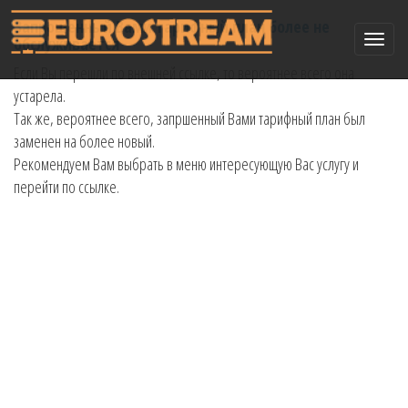
Запрошенный Вами тарифный план более не
Toggle
обслуживается
naviga
Если Вы перешли по внешней ссылке, то вероятнее всего она
устарела.
Так же, вероятнее всего, запршенный Вами тарифный план был
заменен на более новый.
Рекомендуем Вам выбрать в меню интересующую Вас услугу и
перейти по ссылке.